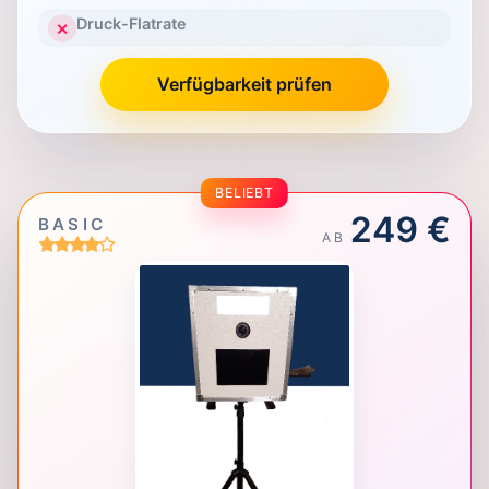
Druck-Flatrate
✕
Verfügbarkeit prüfen
BELIEBT
249 €
BASIC
AB