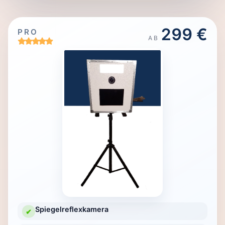
299 €
PRO
AB
Spiegelreflexkamera
✔