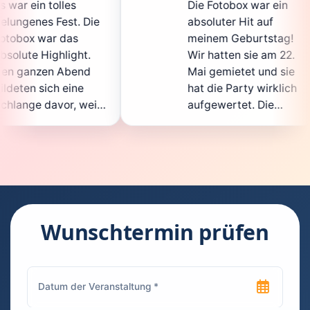
Die Fotobox war ein
spit
ie
absoluter Hit auf
Hoch
meinem Geburtstag!
ganz
Wir hatten sie am 22.
ent
Mai gemietet und sie
der
hat die Party wirklich
Sof
il
aufgewertet. Die
auch
ht
Auswahl an lustigen
Gäs
Accessoires war
gew
n.
super, und die Fotos
war
waren von bester
supe
Qualität. Die
Req
ie
Bedienung war
Han
kinderleicht – jeder
supe
Wunschtermin prüfen
konnte einfach ein
kann
ch
Foto machen, wann
run
n
immer er wollte.
das 
Besonders toll fand
Fot
ich, dass man die
jede