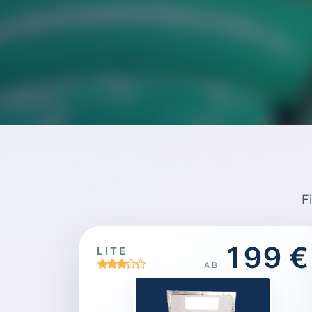
F
199 €
LITE
AB