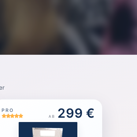
er
299 €
PRO
AB