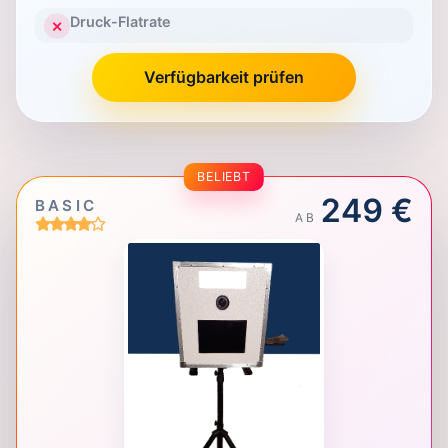
Druck-Flatrate
✕
Verfügbarkeit prüfen
BELIEBT
249 €
BASIC
AB