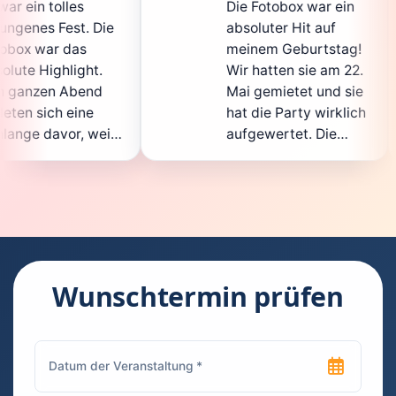
Die Fotobox war ein
sp
Die
absoluter Hit auf
Ho
meinem Geburtstag!
gan
.
Wir hatten sie am 22.
en
d
Mai gemietet und sie
de
hat die Party wirklich
So
eil
aufgewertet. Die
au
cht
Auswahl an lustigen
Gä
Accessoires war
ge
n.
super, und die Fotos
wa
t
waren von bester
su
Qualität. Die
Re
die
Bedienung war
Ha
kinderleicht – jeder
su
Wunschtermin prüfen
konnte einfach ein
ka
uch
Foto machen, wann
ru
en
immer er wollte.
da
Besonders toll fand
Fo
n
ich, dass man die
jed