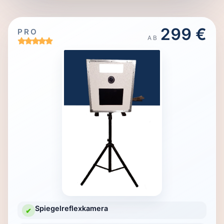
299 €
PRO
AB
Spiegelreflexkamera
✔