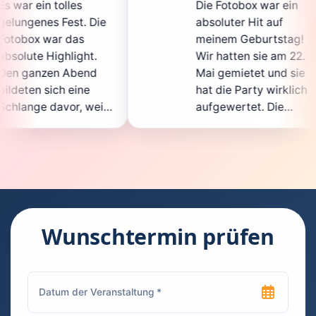
Die Fotobox war ein
s
. Die
absoluter Hit auf
H
s
meinem Geburtstag!
g
ht.
Wir hatten sie am 22.
end
Mai gemietet und sie
ne
hat die Party wirklich
 weil
aufgewertet. Die
a
nicht
Auswahl an lustigen
Accessoires war
ten.
super, und die Fotos
ent
waren von bester
s
Qualität. Die
d die
Bedienung war
kinderleicht – jeder
s
Wunschtermin prüfen
konnte einfach ein
k
 euch
Foto machen, wann
chen
immer er wollte.
d
Besonders toll fand
hen
ich, dass man die
j