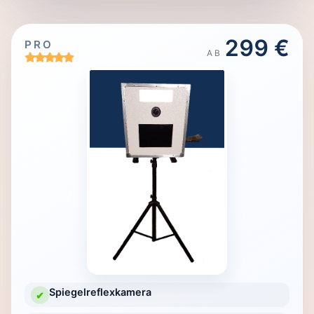
299 €
PRO
AB
Spiegelreflexkamera
✔