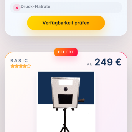
Druck-Flatrate
✕
Verfügbarkeit prüfen
BELIEBT
249 €
BASIC
AB