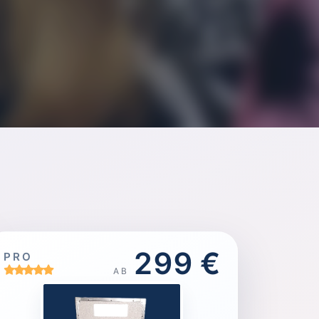
299 €
PRO
AB