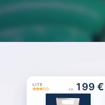
199 €
LITE
AB