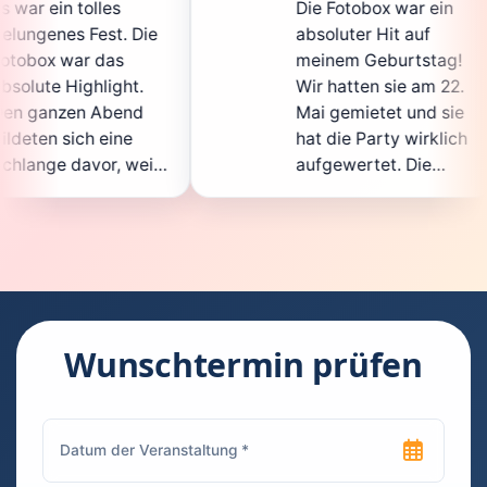
Die Fotobox war ein
sp
Die
absoluter Hit auf
Ho
meinem Geburtstag!
ga
t.
Wir hatten sie am 22.
en
nd
Mai gemietet und sie
de
hat die Party wirklich
So
eil
aufgewertet. Die
au
cht
Auswahl an lustigen
Gä
Accessoires war
ge
en.
super, und die Fotos
wa
nt
waren von bester
su
Qualität. Die
Re
die
Bedienung war
Ha
kinderleicht – jeder
su
Wunschtermin prüfen
konnte einfach ein
ka
euch
Foto machen, wann
ru
en
immer er wollte.
da
Besonders toll fand
Fo
n
ich, dass man die
je