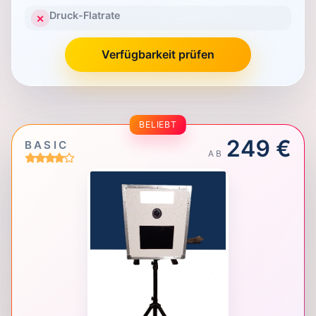
Druck-Flatrate
✕
Verfügbarkeit prüfen
BELIEBT
249 €
BASIC
AB