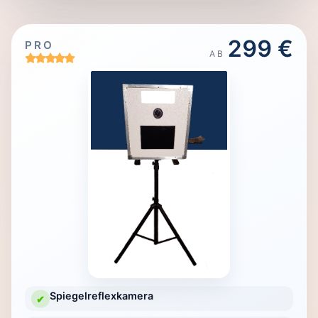
299 €
PRO
AB
Spiegelreflexkamera
✔