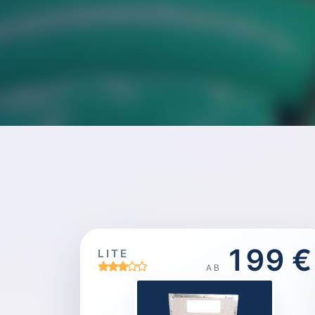
199 €
LITE
AB