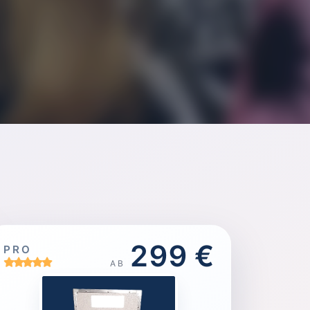
299 €
PRO
AB