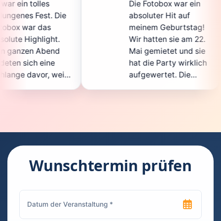
Die Fotobox war ein
spit
ie
absoluter Hit auf
Hoch
meinem Geburtstag!
ganz
Wir hatten sie am 22.
ents
Mai gemietet und sie
der
hat die Party wirklich
Sofo
il
aufgewertet. Die
auch
ht
Auswahl an lustigen
Gäs
Accessoires war
gewa
.
super, und die Fotos
ware
waren von bester
supe
Qualität. Die
Requ
ie
Bedienung war
Hand
kinderleicht – jeder
supe
Wunschtermin prüfen
konnte einfach ein
kann
ch
Foto machen, wann
run
n
immer er wollte.
das 
Besonders toll fand
Foto
ich, dass man die
jede