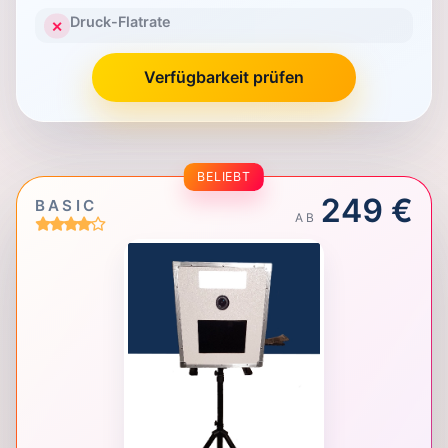
Druck-Flatrate
✕
Verfügbarkeit prüfen
BELIEBT
249 €
BASIC
AB