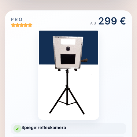
299 €
PRO
AB
Spiegelreflexkamera
✔