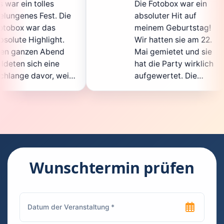
Die Fotobox war ein
sp
Die
absoluter Hit auf
Ho
meinem Geburtstag!
ga
t.
Wir hatten sie am 22.
en
d
Mai gemietet und sie
de
hat die Party wirklich
So
eil
aufgewertet. Die
au
cht
Auswahl an lustigen
Gä
Accessoires war
ge
en.
super, und die Fotos
wa
t
waren von bester
su
Qualität. Die
Re
die
Bedienung war
Ha
kinderleicht – jeder
su
Wunschtermin prüfen
konnte einfach ein
ka
euch
Foto machen, wann
ru
en
immer er wollte.
da
Besonders toll fand
Fo
n
ich, dass man die
je