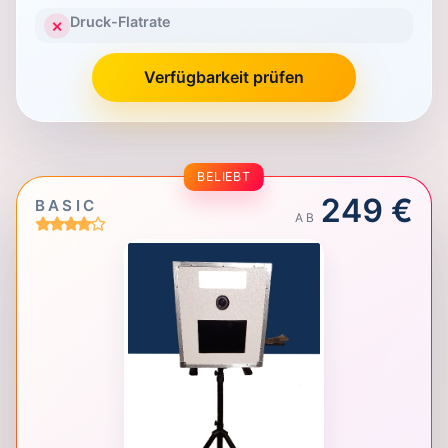
Druck-Flatrate
✕
Verfügbarkeit prüfen
BELIEBT
249 €
BASIC
AB