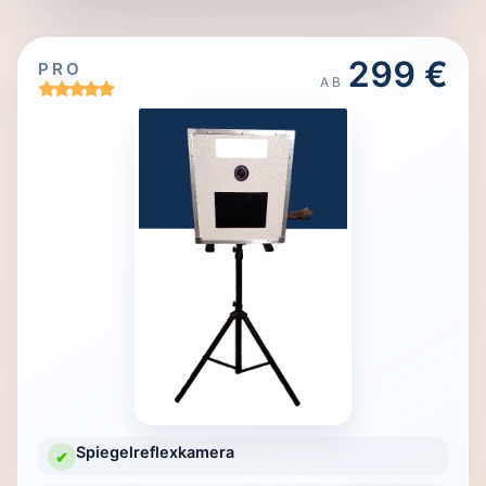
299 €
PRO
AB
Spiegelreflexkamera
✔