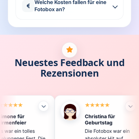
Welche Kosten fallen für eine
Fotobox an?
Neuestes Feedback und
Rezensionen
Christina für
Kl
Geburtstag
Di
Die Fotobox war ein
sp
 Die
absoluter Hit auf