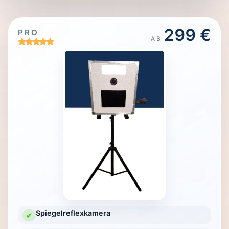
299 €
PRO
AB
Spiegelreflexkamera
✔