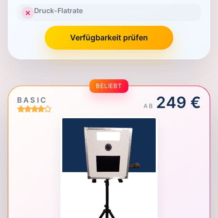
Druck-Flatrate
✕
Verfügbarkeit prüfen
BELIEBT
249 €
BASIC
AB