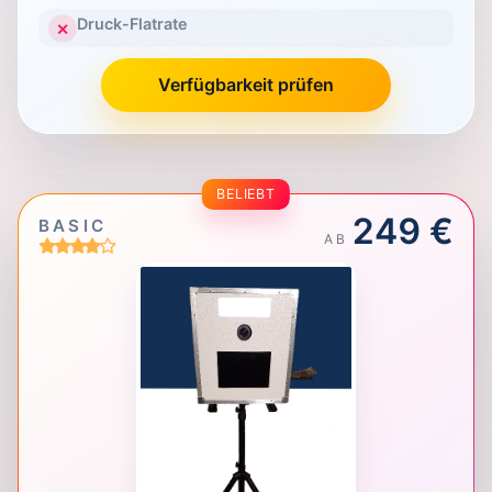
Druck-Flatrate
✕
Verfügbarkeit prüfen
BELIEBT
249 €
BASIC
AB