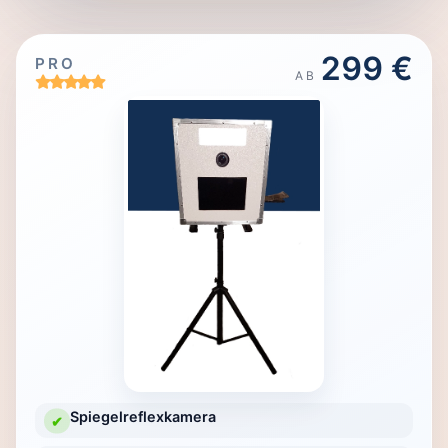
299 €
PRO
AB
Spiegelreflexkamera
✔