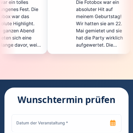
Die Fotobox war ein
spi
ie
absoluter Hit auf
Hoc
meinem Geburtstag!
ganz
Wir hatten sie am 22.
ent
Mai gemietet und sie
der
hat die Party wirklich
Sof
il
aufgewertet. Die
auc
ht
Auswahl an lustigen
Gäs
Accessoires war
gew
n.
super, und die Fotos
war
waren von bester
sup
Qualität. Die
Req
ie
Bedienung war
Han
kinderleicht – jeder
sup
Wunschtermin prüfen
konnte einfach ein
kan
ch
Foto machen, wann
run
n
immer er wollte.
das
Besonders toll fand
Fot
ich, dass man die
jede