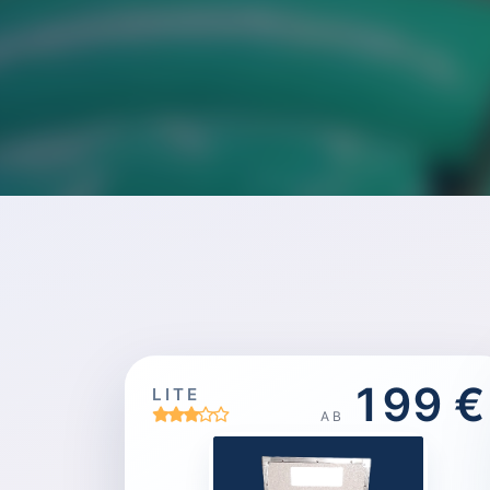
199 €
LITE
AB