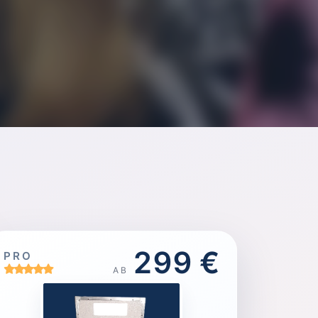
299 €
PRO
AB