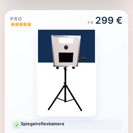
299 €
PRO
AB
Spiegelreflexkamera
✔