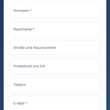
Bilder sofort
ein
ausdrucken konnte,
loc
um sie als Erinnerung
Mot
mit nach Hause zu
ko
nehmen. Auch die
Gäste haben sich
riesig gefreut und
waren den ganzen
Abend damit
beschäftigt, witzige
Aufnahmen zu
machen. Auf jeden
Fall eine tolle
Ergänzung für jede
Feier! Sehr zu
empfehlen!