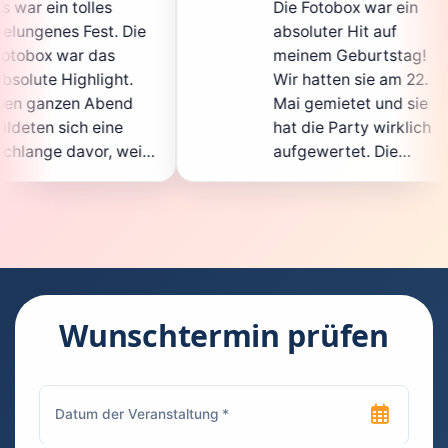
Die Fotobox war ein
spi
ie
absoluter Hit auf
Hoc
meinem Geburtstag!
gan
.
Wir hatten sie am 22.
ent
d
Mai gemietet und sie
der
hat die Party wirklich
Sof
il
aufgewertet. Die
auc
ht
Auswahl an lustigen
Gäs
Accessoires war
gew
n.
super, und die Fotos
war
waren von bester
sup
Qualität. Die
Req
ie
Bedienung war
Han
kinderleicht – jeder
sup
Wunschtermin prüfen
konnte einfach ein
kan
ch
Foto machen, wann
run
n
immer er wollte.
das
Besonders toll fand
Fot
ich, dass man die
jed