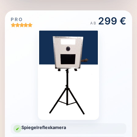
299 €
PRO
AB
Spiegelreflexkamera
✔