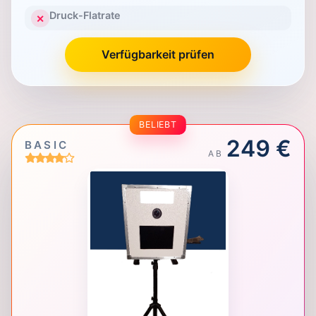
Druck-Flatrate
✕
Verfügbarkeit prüfen
BELIEBT
249 €
BASIC
AB