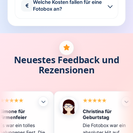
Welche Kosten fallen für eine
Fotobox an?
Neuestes Feedback und
Rezensionen
Christina für
Kl
Geburtstag
Di
Die Fotobox war ein
sp
Die
absoluter Hit auf