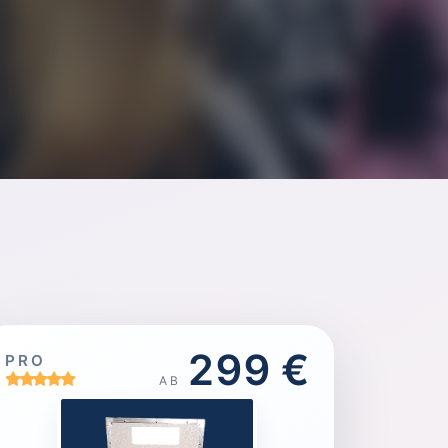
299 €
PRO
AB