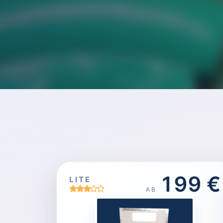
199 €
LITE
AB