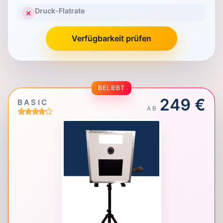
Druck-Flatrate
✕
Verfügbarkeit prüfen
BELIEBT
249 €
BASIC
AB