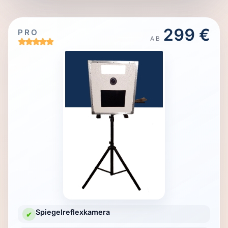
299 €
PRO
AB
Spiegelreflexkamera
✔