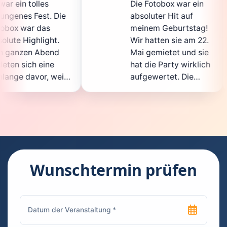
Die Fotobox war ein
sp
Die
absoluter Hit auf
Ho
meinem Geburtstag!
gan
.
Wir hatten sie am 22.
en
d
Mai gemietet und sie
de
hat die Party wirklich
So
eil
aufgewertet. Die
au
cht
Auswahl an lustigen
Gä
Accessoires war
ge
n.
super, und die Fotos
wa
t
waren von bester
su
Qualität. Die
Re
die
Bedienung war
Ha
kinderleicht – jeder
su
Wunschtermin prüfen
konnte einfach ein
ka
uch
Foto machen, wann
ru
en
immer er wollte.
da
Besonders toll fand
Fo
n
ich, dass man die
jed