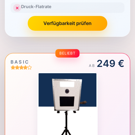
Druck-Flatrate
✕
Verfügbarkeit prüfen
BELIEBT
249 €
BASIC
AB