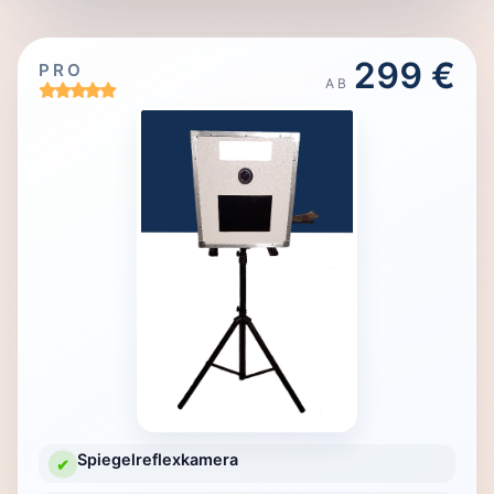
299 €
PRO
AB
Spiegelreflexkamera
✔