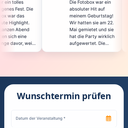
Die Fotobox war ein
spit
ie
absoluter Hit auf
Hoch
meinem Geburtstag!
ganz
Wir hatten sie am 22.
ent
Mai gemietet und sie
der
hat die Party wirklich
Sof
il
aufgewertet. Die
auch
ht
Auswahl an lustigen
Gäs
Accessoires war
gew
.
super, und die Fotos
ware
waren von bester
supe
Qualität. Die
Requ
ie
Bedienung war
Han
kinderleicht – jeder
supe
Wunschtermin prüfen
konnte einfach ein
kann
ch
Foto machen, wann
run
n
immer er wollte.
das 
Besonders toll fand
Fot
ich, dass man die
jede