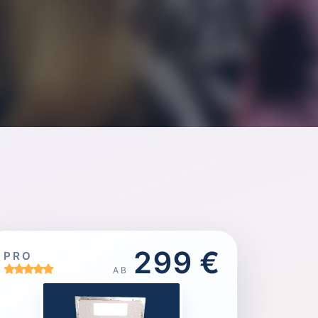
299 €
PRO
AB