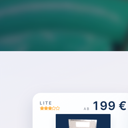
199 €
LITE
AB