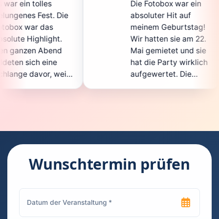
Die Fotobox war ein
spitz
e
absoluter Hit auf
Hochz
meinem Geburtstag!
ganz 
Wir hatten sie am 22.
ents
Mai gemietet und sie
der
hat die Party wirklich
Sofor
l
aufgewertet. Die
auch 
t
Auswahl an lustigen
Gäst
Accessoires war
gewan
super, und die Fotos
waren
waren von bester
super
Qualität. Die
Requi
e
Bedienung war
Handl
kinderleicht – jeder
super
Wunschtermin prüfen
konnte einfach ein
kann'
h
Foto machen, wann
rund
immer er wollte.
das i
Besonders toll fand
Foto
ich, dass man die
jedes