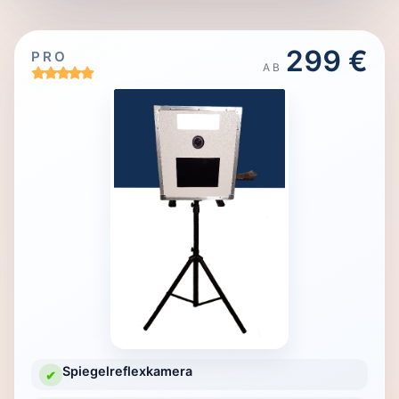
299 €
PRO
AB
Spiegelreflexkamera
✔