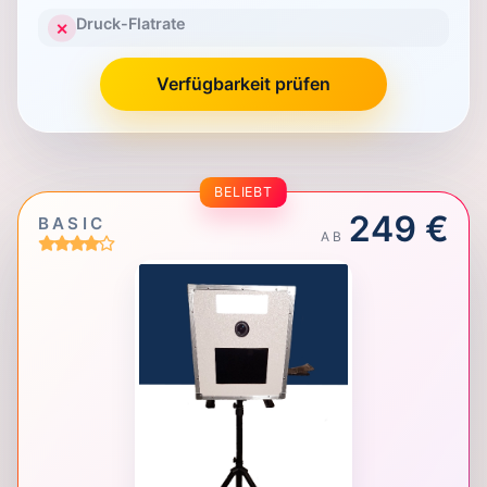
Druck-Flatrate
✕
Verfügbarkeit prüfen
BELIEBT
249 €
BASIC
AB