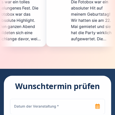
Die Fotobox war ein
spit
ie
absoluter Hit auf
Hoch
meinem Geburtstag!
ganz
Wir hatten sie am 22.
ent
Mai gemietet und sie
der
hat die Party wirklich
Sof
il
aufgewertet. Die
auch
ht
Auswahl an lustigen
Gäs
Accessoires war
gew
n.
super, und die Fotos
war
waren von bester
supe
Qualität. Die
Req
ie
Bedienung war
Han
kinderleicht – jeder
supe
Wunschtermin prüfen
konnte einfach ein
kann
ch
Foto machen, wann
run
n
immer er wollte.
das 
Besonders toll fand
Fot
ich, dass man die
jede