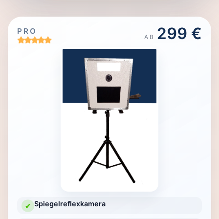
299 €
PRO
AB
Spiegelreflexkamera
✔