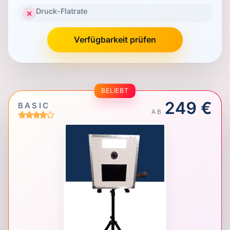
Druck-Flatrate
✕
Verfügbarkeit prüfen
BELIEBT
249 €
BASIC
AB