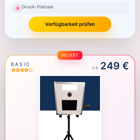
Druck-Flatrate
✕
Verfügbarkeit prüfen
BELIEBT
249 €
BASIC
AB