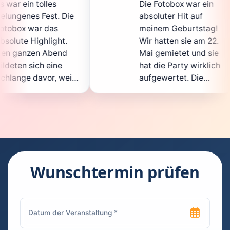
Die Fotobox war ein
spi
Die
absoluter Hit auf
Hoc
meinem Geburtstag!
gan
.
Wir hatten sie am 22.
en
d
Mai gemietet und sie
de
hat die Party wirklich
So
eil
aufgewertet. Die
auc
cht
Auswahl an lustigen
Gä
Accessoires war
ge
n.
super, und die Fotos
wa
t
waren von bester
sup
Qualität. Die
Re
die
Bedienung war
Ha
kinderleicht – jeder
sup
Wunschtermin prüfen
konnte einfach ein
kan
uch
Foto machen, wann
ru
en
immer er wollte.
das
Besonders toll fand
Fo
n
ich, dass man die
jed