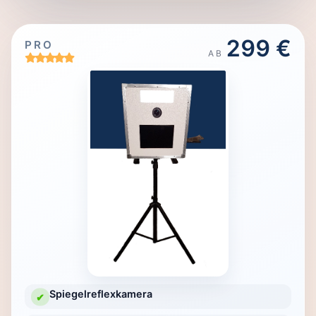
299 €
PRO
AB
Spiegelreflexkamera
✔