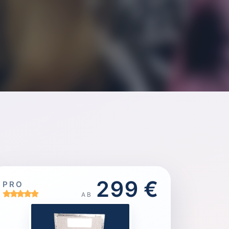
299 €
PRO
AB