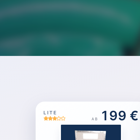
199 €
LITE
AB