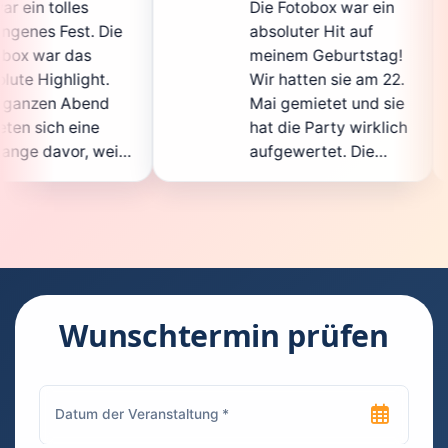
Die Fotobox war ein
spit
ie
absoluter Hit auf
Hoch
meinem Geburtstag!
ganz
Wir hatten sie am 22.
ents
Mai gemietet und sie
der
hat die Party wirklich
Sofo
il
aufgewertet. Die
auch
ht
Auswahl an lustigen
Gäs
Accessoires war
gewa
.
super, und die Fotos
ware
waren von bester
supe
Qualität. Die
Requ
ie
Bedienung war
Hand
kinderleicht – jeder
supe
Wunschtermin prüfen
konnte einfach ein
kann
ch
Foto machen, wann
run
n
immer er wollte.
das 
Besonders toll fand
Foto
ich, dass man die
jede