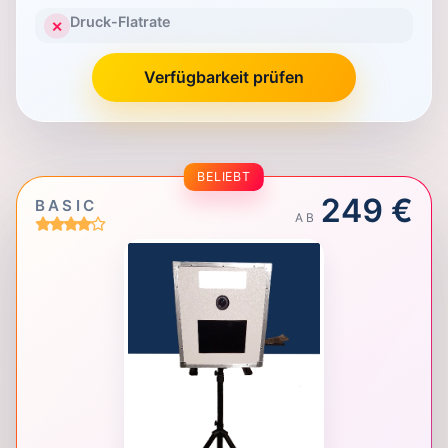
Druck-Flatrate
✕
Verfügbarkeit prüfen
BELIEBT
249 €
BASIC
AB