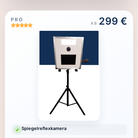
299 €
PRO
AB
Spiegelreflexkamera
✔