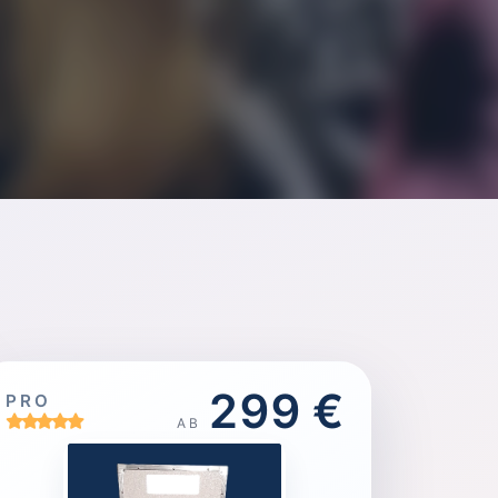
299 €
PRO
AB