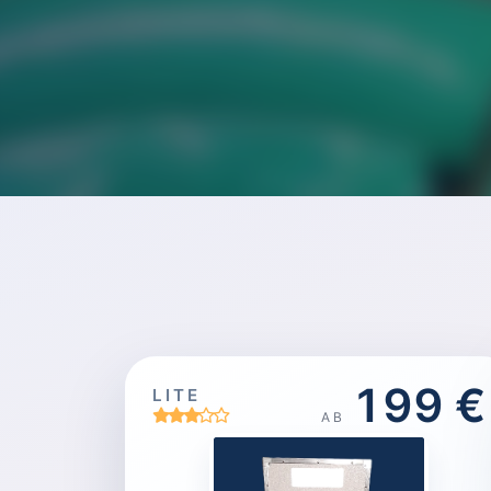
199 €
LITE
AB