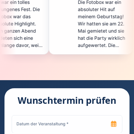
Die Fotobox war ein
sp
Die
absoluter Hit auf
Ho
meinem Geburtstag!
gan
.
Wir hatten sie am 22.
en
d
Mai gemietet und sie
de
hat die Party wirklich
So
eil
aufgewertet. Die
au
cht
Auswahl an lustigen
Gä
Accessoires war
ge
n.
super, und die Fotos
wa
t
waren von bester
su
Qualität. Die
Re
die
Bedienung war
Ha
kinderleicht – jeder
su
Wunschtermin prüfen
konnte einfach ein
ka
uch
Foto machen, wann
ru
en
immer er wollte.
da
Besonders toll fand
Fo
n
ich, dass man die
jed