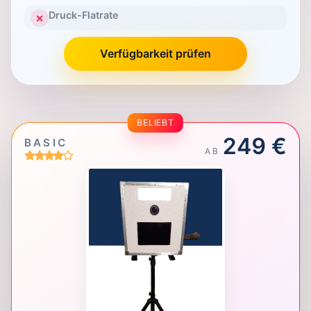
Druck-Flatrate
✕
Verfügbarkeit prüfen
BELIEBT
249 €
BASIC
AB