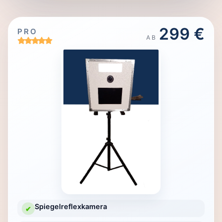
299 €
PRO
AB
Spiegelreflexkamera
✔