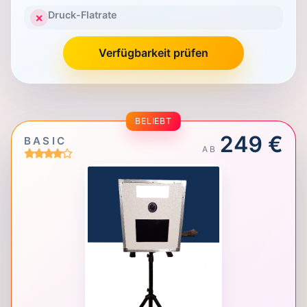
Druck-Flatrate
✕
Verfügbarkeit prüfen
BELIEBT
249 €
BASIC
AB