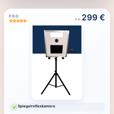
299 €
PRO
AB
Spiegelreflexkamera
✔