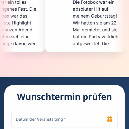
Die Fotobox war ein
spi
Die
absoluter Hit auf
Hoc
meinem Geburtstag!
gan
.
Wir hatten sie am 22.
en
d
Mai gemietet und sie
de
hat die Party wirklich
So
eil
aufgewertet. Die
auc
cht
Auswahl an lustigen
Gä
Accessoires war
ge
n.
super, und die Fotos
war
t
waren von bester
sup
Qualität. Die
Req
die
Bedienung war
Ha
kinderleicht – jeder
sup
Wunschtermin prüfen
konnte einfach ein
kan
uch
Foto machen, wann
ru
en
immer er wollte.
das
Besonders toll fand
Fo
n
ich, dass man die
jed