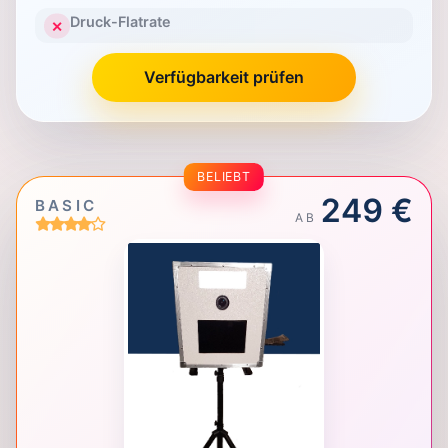
Druck-Flatrate
✕
Verfügbarkeit prüfen
BELIEBT
249 €
BASIC
AB