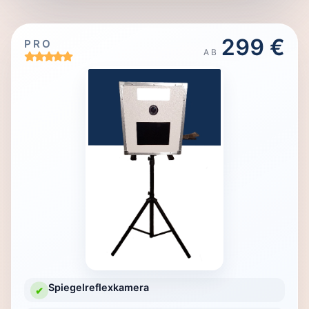
299 €
PRO
AB
Spiegelreflexkamera
✔