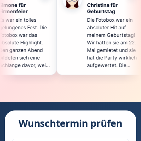
Christina für
Kla
Geburtstag
Die
Die Fotobox war ein
spi
Die
absoluter Hit auf
Hoc
meinem Geburtstag!
gan
.
Wir hatten sie am 22.
ent
d
Mai gemietet und sie
de
hat die Party wirklich
Sof
eil
aufgewertet. Die
auc
cht
Auswahl an lustigen
Gä
Accessoires war
gew
n.
super, und die Fotos
war
t
waren von bester
sup
Qualität. Die
Req
die
Bedienung war
Han
kinderleicht – jeder
sup
Wunschtermin prüfen
konnte einfach ein
kan
uch
Foto machen, wann
ru
en
immer er wollte.