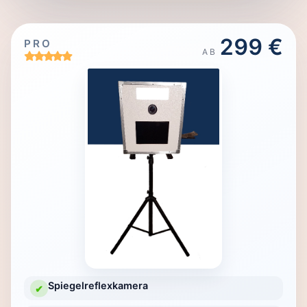
299 €
PRO
AB
Spiegelreflexkamera
✔