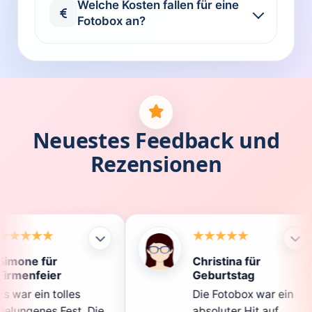
Welche Kosten fallen für eine
Fotobox an?
Neuestes Feedback und
Rezensionen
Christina für
Kl
Geburtstag
Di
Die Fotobox war ein
sp
Die
absoluter Hit auf