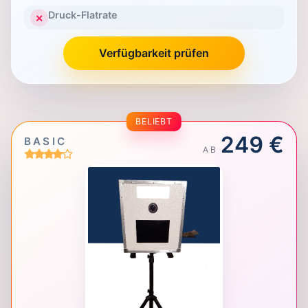
Druck-Flatrate
✕
Verfügbarkeit prüfen
BELIEBT
249 €
BASIC
AB