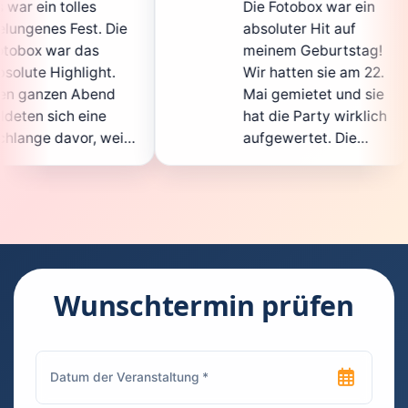
Die Fotobox war ein
spi
Die
absoluter Hit auf
Hoc
meinem Geburtstag!
gan
.
Wir hatten sie am 22.
ent
d
Mai gemietet und sie
de
hat die Party wirklich
Sof
eil
aufgewertet. Die
auc
cht
Auswahl an lustigen
Gä
Accessoires war
gew
n.
super, und die Fotos
war
t
waren von bester
sup
Qualität. Die
Req
die
Bedienung war
Han
kinderleicht – jeder
sup
Wunschtermin prüfen
konnte einfach ein
kan
uch
Foto machen, wann
ru
en
immer er wollte.
das
Besonders toll fand
Fot
n
ich, dass man die
jed