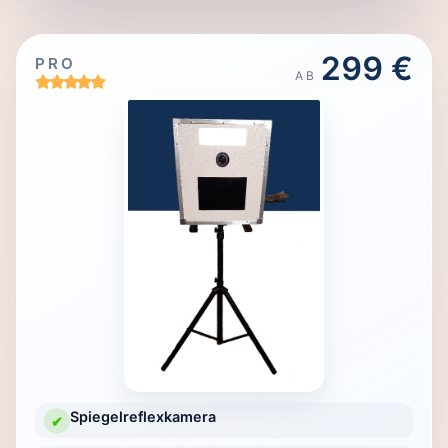
299 €
PRO
AB
Spiegelreflexkamera
✔