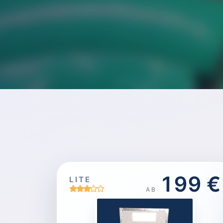
199 €
LITE
AB