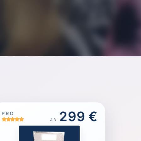
299 €
PRO
AB