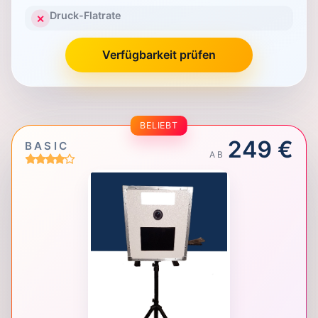
Druck-Flatrate
✕
Verfügbarkeit prüfen
BELIEBT
249 €
BASIC
AB