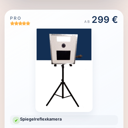
299 €
PRO
AB
Spiegelreflexkamera
✔