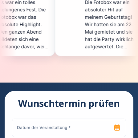
Die Fotobox war ein
s
 Die
absoluter Hit auf
H
meinem Geburtstag!
g
t.
Wir hatten sie am 22.
e
nd
Mai gemietet und sie
d
e
hat die Party wirklich
S
weil
aufgewertet. Die
a
icht
Auswahl an lustigen
G
Accessoires war
g
en.
super, und die Fotos
w
nt
waren von bester
s
Qualität. Die
R
 die
Bedienung war
H
kinderleicht – jeder
s
Wunschtermin prüfen
konnte einfach ein
k
euch
Foto machen, wann
r
hen
immer er wollte.
d
Besonders toll fand
F
en
ich, dass man die
j