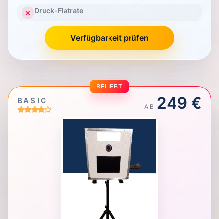
Druck-Flatrate
✕
Verfügbarkeit prüfen
BELIEBT
249 €
BASIC
AB