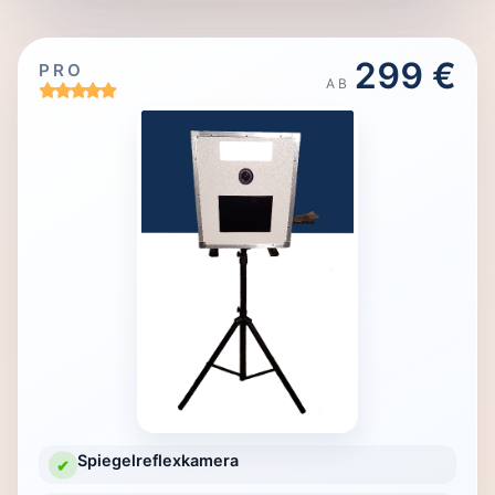
299 €
PRO
AB
Spiegelreflexkamera
✔