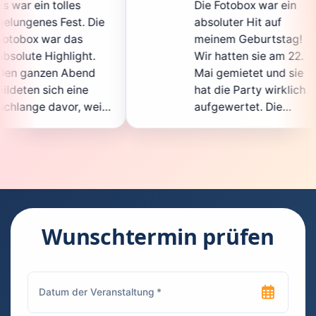
Die Fotobox war ein
sp
Die
absoluter Hit auf
Ho
meinem Geburtstag!
ga
t.
Wir hatten sie am 22.
en
d
Mai gemietet und sie
de
hat die Party wirklich
So
eil
aufgewertet. Die
au
cht
Auswahl an lustigen
Gä
Accessoires war
ge
en.
super, und die Fotos
wa
t
waren von bester
su
Qualität. Die
Re
die
Bedienung war
Ha
kinderleicht – jeder
su
Wunschtermin prüfen
konnte einfach ein
ka
euch
Foto machen, wann
ru
en
immer er wollte.
da
Besonders toll fand
Fo
n
ich, dass man die
je