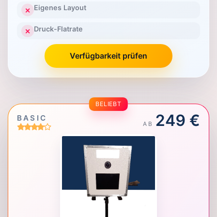
Eigenes Layout
✕
Druck-Flatrate
✕
Verfügbarkeit prüfen
BELIEBT
249 €
BASIC
AB