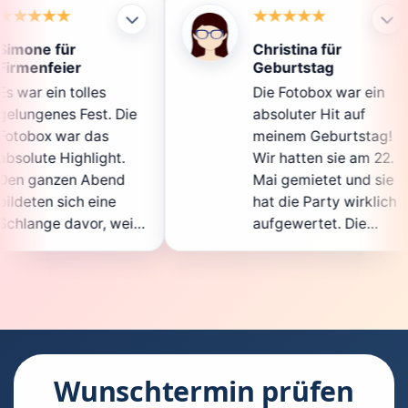
Christina für
Kl
Geburtstag
Die
Die Fotobox war ein
spi
Die
absoluter Hit auf
Hoc
meinem Geburtstag!
gan
.
Wir hatten sie am 22.
en
d
Mai gemietet und sie
de
hat die Party wirklich
So
eil
aufgewertet. Die
auc
cht
Auswahl an lustigen
Gä
Accessoires war
ge
n.
super, und die Fotos
war
t
waren von bester
sup
Qualität. Die
Req
die
Bedienung war
Ha
kinderleicht – jeder
sup
Wunschtermin prüfen
konnte einfach ein
kan