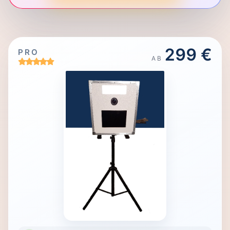
299 €
PRO
AB