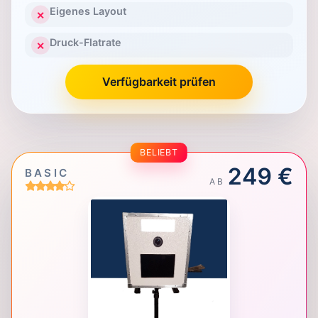
Eigenes Layout
✕
Druck-Flatrate
✕
Verfügbarkeit prüfen
BELIEBT
249 €
BASIC
AB