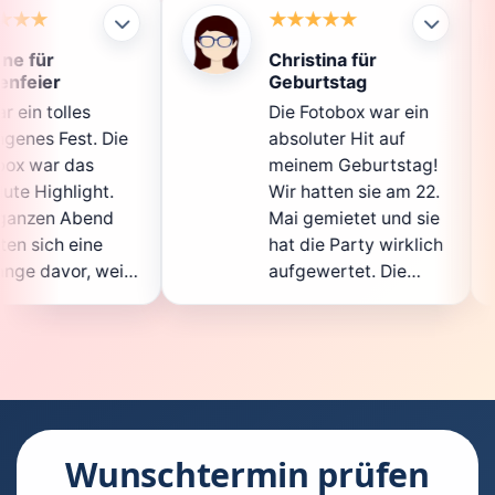
Christina für
Klau
Geburtstag
Die 
Die Fotobox war ein
spit
ie
absoluter Hit auf
Hoch
meinem Geburtstag!
ganz
Wir hatten sie am 22.
ents
Mai gemietet und sie
der
hat die Party wirklich
Sofo
il
aufgewertet. Die
auch
ht
Auswahl an lustigen
Gäs
Accessoires war
gewa
.
super, und die Fotos
ware
waren von bester
supe
Qualität. Die
Requ
ie
Bedienung war
Hand
kinderleicht – jeder
supe
Wunschtermin prüfen
konnte einfach ein
kann