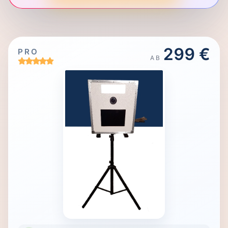
299 €
PRO
AB