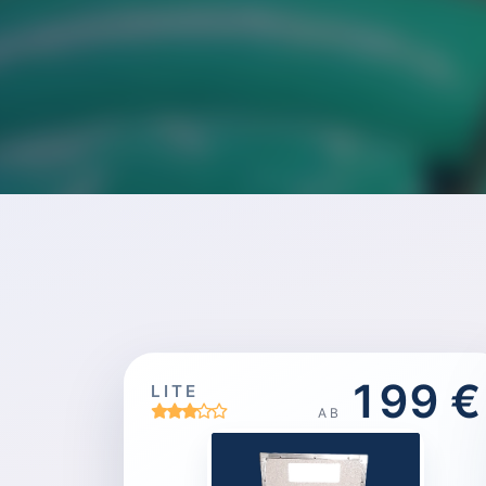
199 €
LITE
AB