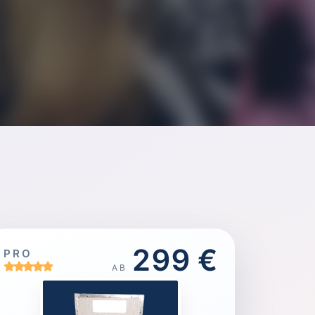
299 €
PRO
AB