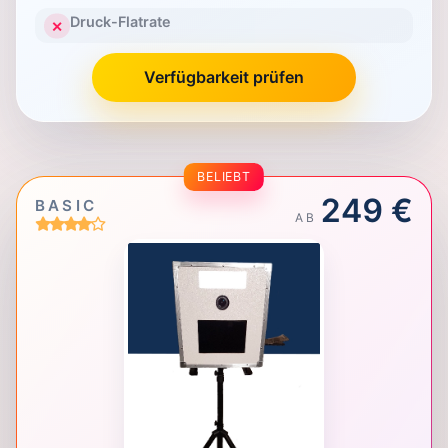
Druck-Flatrate
✕
Verfügbarkeit prüfen
BELIEBT
249 €
BASIC
AB