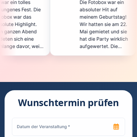
Die Fotobox war ein
spi
Die
absoluter Hit auf
Hoc
meinem Geburtstag!
gan
.
Wir hatten sie am 22.
ent
d
Mai gemietet und sie
de
hat die Party wirklich
Sof
eil
aufgewertet. Die
auc
cht
Auswahl an lustigen
Gä
Accessoires war
gew
n.
super, und die Fotos
war
t
waren von bester
sup
Qualität. Die
Req
die
Bedienung war
Han
kinderleicht – jeder
sup
Wunschtermin prüfen
konnte einfach ein
kan
uch
Foto machen, wann
ru
en
immer er wollte.
das
Besonders toll fand
Fot
n
ich, dass man die
jed