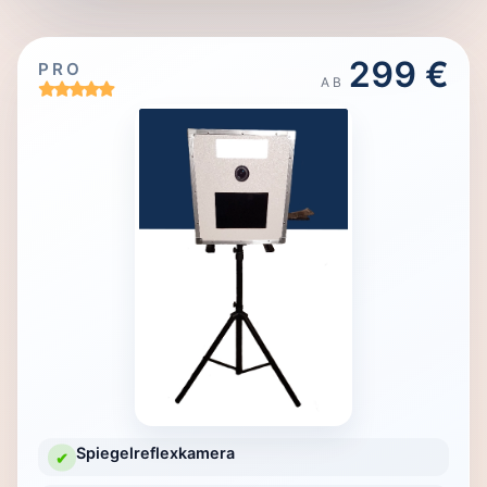
299 €
PRO
AB
Spiegelreflexkamera
✔