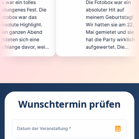
Die Fotobox war ein
s
 Die
absoluter Hit auf
H
meinem Geburtstag!
g
t.
Wir hatten sie am 22.
e
nd
Mai gemietet und sie
d
e
hat die Party wirklich
S
weil
aufgewertet. Die
a
icht
Auswahl an lustigen
G
Accessoires war
g
en.
super, und die Fotos
w
nt
waren von bester
s
Qualität. Die
R
 die
Bedienung war
H
kinderleicht – jeder
s
Wunschtermin prüfen
konnte einfach ein
k
euch
Foto machen, wann
r
hen
immer er wollte.
d
Besonders toll fand
F
en
ich, dass man die
j