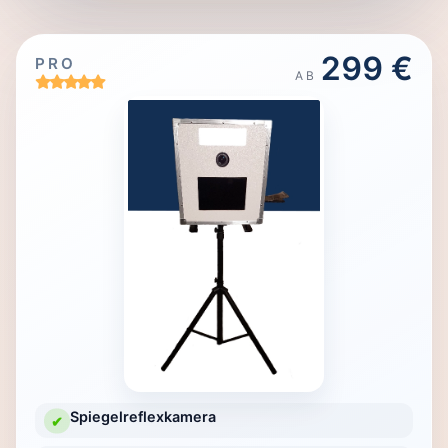
299 €
PRO
AB
Spiegelreflexkamera
✔