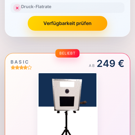
Druck-Flatrate
✕
Verfügbarkeit prüfen
BELIEBT
249 €
BASIC
AB