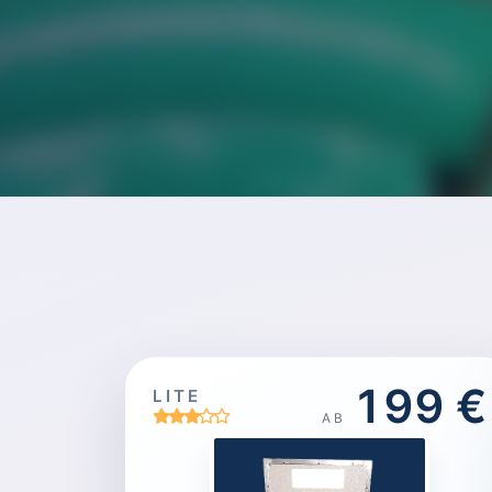
199 €
LITE
AB