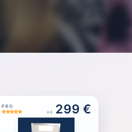
299 €
PRO
AB