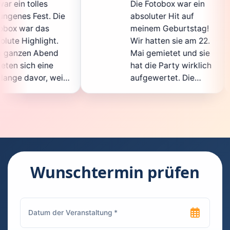
Die Fotobox war ein
spi
ie
absoluter Hit auf
Hoc
meinem Geburtstag!
ganz
Wir hatten sie am 22.
ent
Mai gemietet und sie
der
hat die Party wirklich
Sof
il
aufgewertet. Die
auc
ht
Auswahl an lustigen
Gäs
Accessoires war
gew
n.
super, und die Fotos
war
waren von bester
sup
Qualität. Die
Req
ie
Bedienung war
Han
kinderleicht – jeder
sup
Wunschtermin prüfen
konnte einfach ein
kan
ch
Foto machen, wann
run
n
immer er wollte.
das
Besonders toll fand
Fot
ich, dass man die
jede