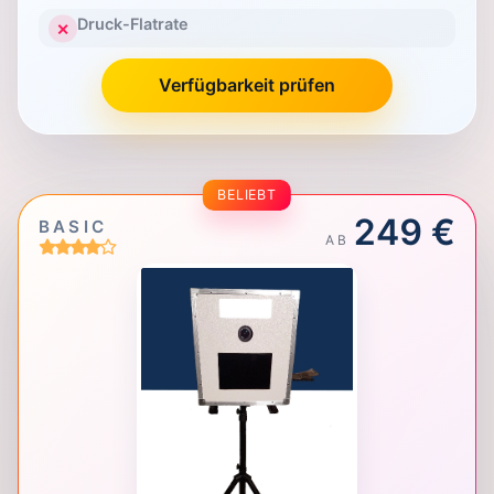
Druck-Flatrate
✕
Verfügbarkeit prüfen
BELIEBT
249 €
BASIC
AB