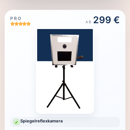
299 €
PRO
AB
Spiegelreflexkamera
✔