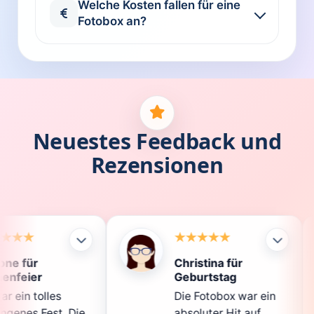
Welche Kosten fallen für eine
Fotobox an?
Neuestes Feedback und
Rezensionen
Christina für
Kla
Geburtstag
Die
Die Fotobox war ein
spit
ie
absoluter Hit auf