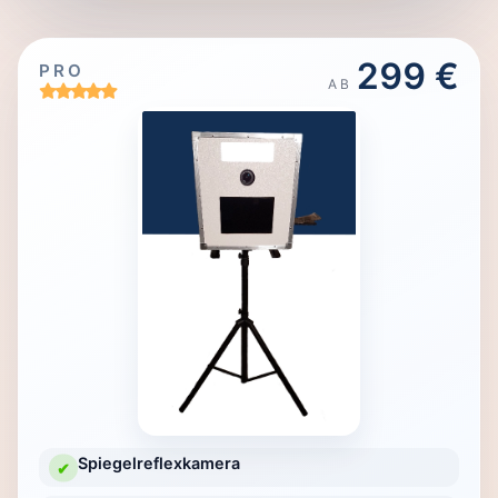
299 €
PRO
AB
Spiegelreflexkamera
✔