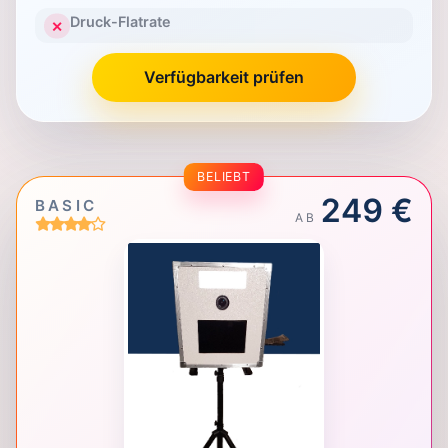
Druck-Flatrate
✕
Verfügbarkeit prüfen
BELIEBT
249 €
BASIC
AB