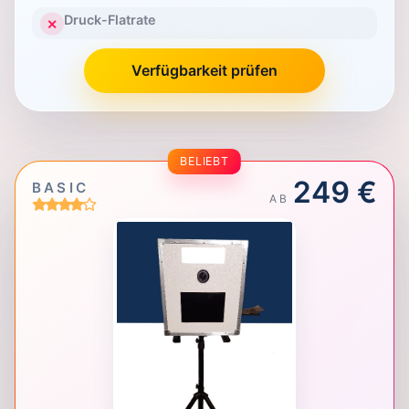
Druck-Flatrate
✕
Verfügbarkeit prüfen
BELIEBT
249 €
BASIC
AB