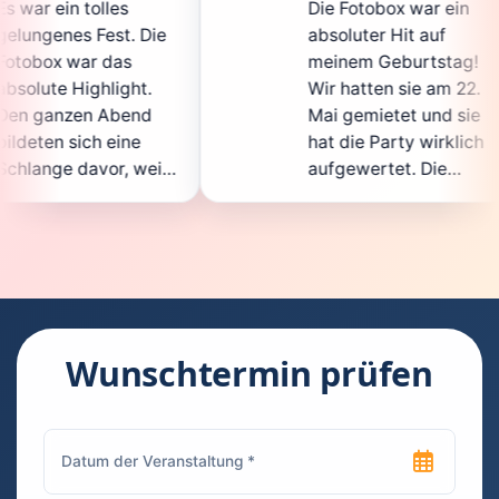
Die Fotobox war ein
s
 Die
absoluter Hit auf
H
meinem Geburtstag!
g
ht.
Wir hatten sie am 22.
e
nd
Mai gemietet und sie
d
ne
hat die Party wirklich
S
weil
aufgewertet. Die
a
icht
Auswahl an lustigen
G
Accessoires war
g
ten.
super, und die Fotos
w
ent
waren von bester
s
Qualität. Die
R
 die
Bedienung war
H
kinderleicht – jeder
s
Wunschtermin prüfen
konnte einfach ein
k
 euch
Foto machen, wann
r
hen
immer er wollte.
d
Besonders toll fand
F
en
ich, dass man die
j