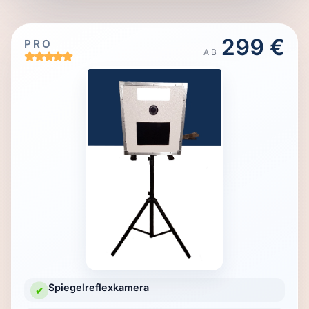
299 €
PRO
AB
Spiegelreflexkamera
✔