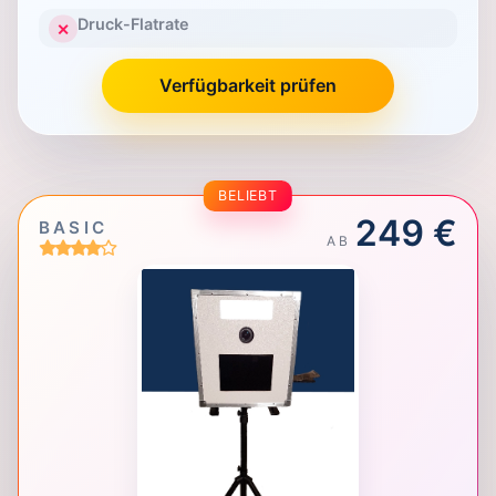
Druck-Flatrate
✕
Verfügbarkeit prüfen
BELIEBT
249 €
BASIC
AB