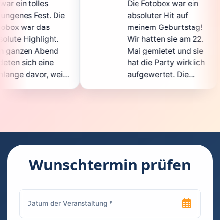
Die Fotobox war ein
spi
ie
absoluter Hit auf
Hoc
meinem Geburtstag!
gan
.
Wir hatten sie am 22.
ent
d
Mai gemietet und sie
der
hat die Party wirklich
Sof
il
aufgewertet. Die
auc
ht
Auswahl an lustigen
Gä
Accessoires war
gew
n.
super, und die Fotos
war
t
waren von bester
sup
Qualität. Die
Req
ie
Bedienung war
Han
kinderleicht – jeder
sup
Wunschtermin prüfen
konnte einfach ein
kan
uch
Foto machen, wann
run
n
immer er wollte.
das
Besonders toll fand
Fot
ich, dass man die
jed