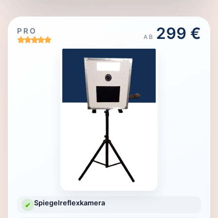
299 €
PRO
AB
Spiegelreflexkamera
✔