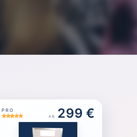
299 €
PRO
AB