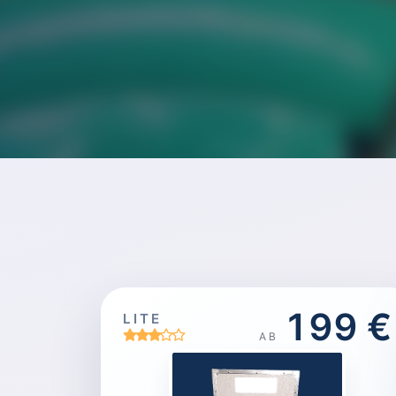
199 €
LITE
AB