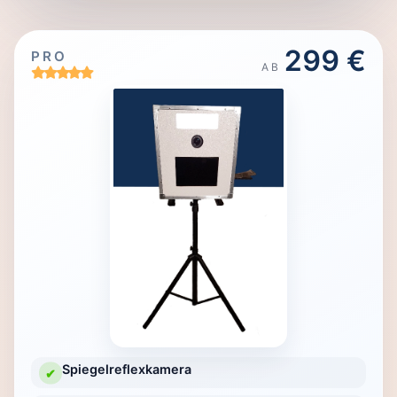
299 €
PRO
AB
Spiegelreflexkamera
✔