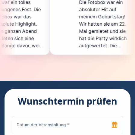
Die Fotobox war ein
spit
ie
absoluter Hit auf
Hoch
meinem Geburtstag!
ganz
Wir hatten sie am 22.
ents
Mai gemietet und sie
der
hat die Party wirklich
Sofo
il
aufgewertet. Die
auch
ht
Auswahl an lustigen
Gäs
Accessoires war
gewa
.
super, und die Fotos
ware
waren von bester
supe
Qualität. Die
Requ
ie
Bedienung war
Hand
kinderleicht – jeder
supe
Wunschtermin prüfen
konnte einfach ein
kann
ch
Foto machen, wann
run
n
immer er wollte.
das 
Besonders toll fand
Foto
ich, dass man die
jede