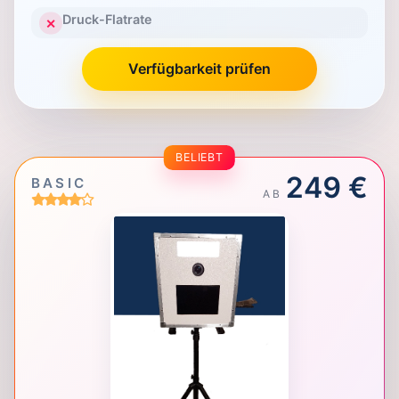
Druck-Flatrate
✕
Verfügbarkeit prüfen
BELIEBT
249 €
BASIC
AB