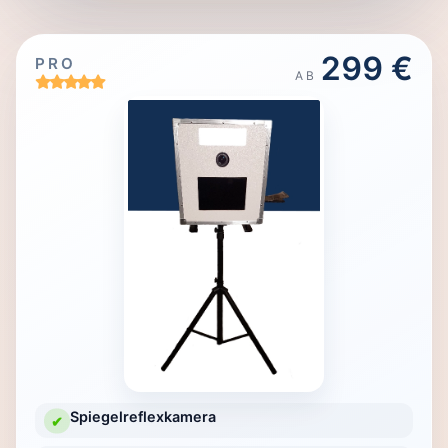
299 €
PRO
AB
Spiegelreflexkamera
✔