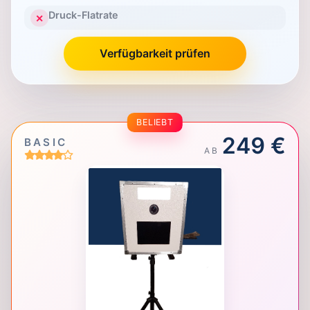
Druck-Flatrate
✕
Verfügbarkeit prüfen
BELIEBT
249 €
BASIC
AB