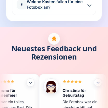
Welche Kosten fallen für eine
Fotobox an?
Neuestes Feedback und
Rezensionen
Christina für
Kl
Geburtstag
Di
Die Fotobox war ein
sp
Die
absoluter Hit auf