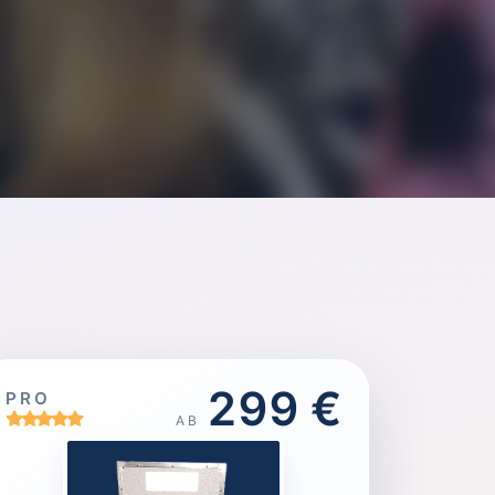
299 €
PRO
AB