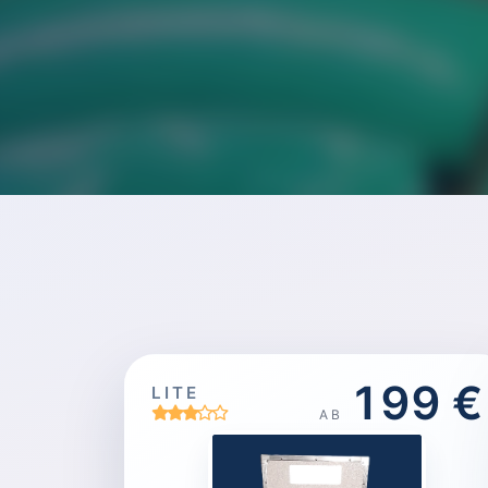
199 €
LITE
AB