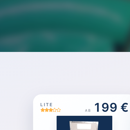
199 €
LITE
AB