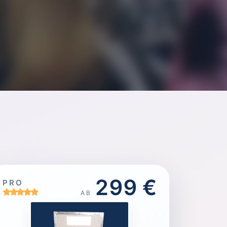
299 €
PRO
AB