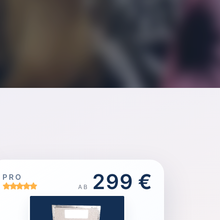
299 €
PRO
AB