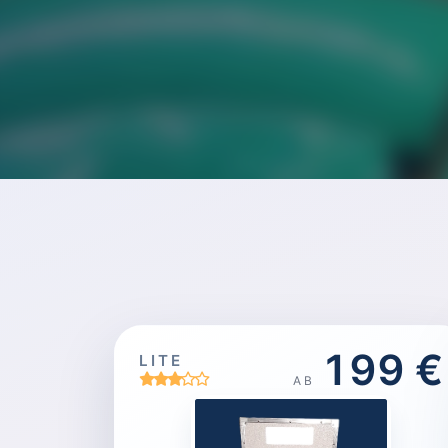
199 €
LITE
AB