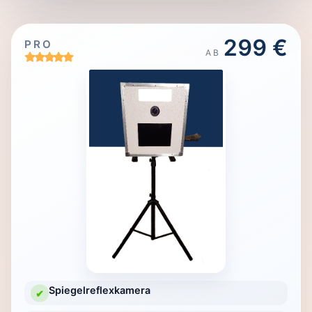
299 €
PRO
AB
Spiegelreflexkamera
✔