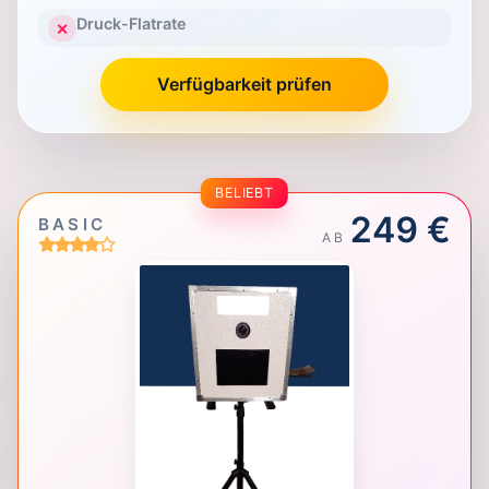
Druck-Flatrate
✕
Verfügbarkeit prüfen
BELIEBT
249 €
BASIC
AB