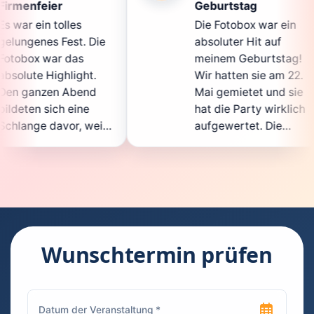
Geburtstag
Di
Die Fotobox war ein
sp
 Die
absoluter Hit auf
Ho
meinem Geburtstag!
ga
t.
Wir hatten sie am 22.
en
nd
Mai gemietet und sie
de
e
hat die Party wirklich
So
weil
aufgewertet. Die
au
icht
Auswahl an lustigen
G
Accessoires war
ge
en.
super, und die Fotos
wa
nt
waren von bester
su
Qualität. Die
Re
 die
Bedienung war
Ha
kinderleicht – jeder
su
Wunschtermin prüfen
konnte einfach ein
ka
euch
Foto machen, wann
ru
en
immer er wollte.
da
Besonders toll fand
Fo