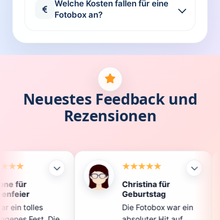
Welche Kosten fallen für eine
Fotobox an?
Neuestes Feedback und
Rezensionen
Christina für
Klau
Geburtstag
Die 
Die Fotobox war ein
spit
ie
absoluter Hit auf