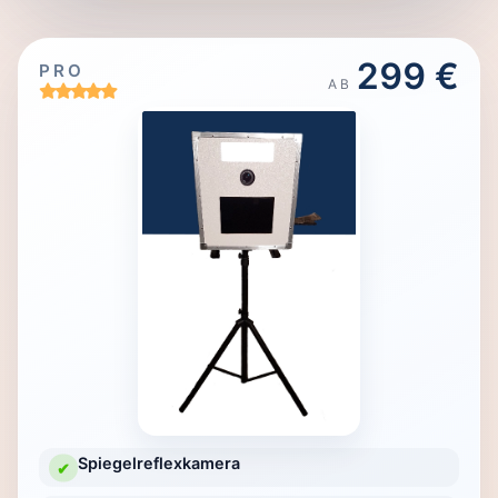
299 €
PRO
AB
Spiegelreflexkamera
✔