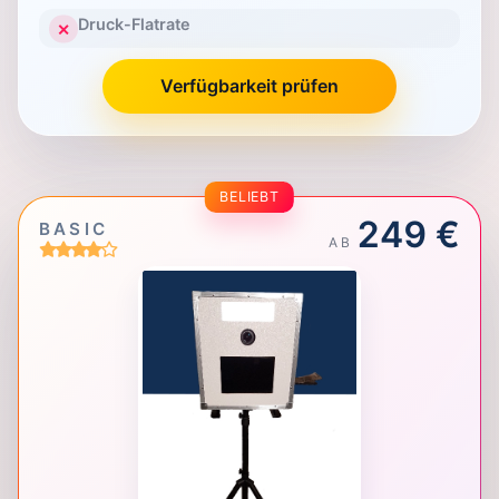
Druck-Flatrate
✕
Verfügbarkeit prüfen
BELIEBT
249 €
BASIC
AB